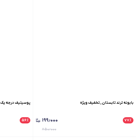
بابونه ترند تابستان_تخفیف ویژه
پوسیتیف درجه یک مردانه طرح 
۱۹۹٫۰۰۰
۵۶
٪
۷۷
٪
۸۵۰٫۰۰۰