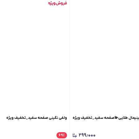
مینیمال طلایی💫صفحه سفید_تخفیف ویژه
ولفی نگینی صفحه سفید_تخفیف ویژه
۲۹۹٫۰۰۰
۶۹
٪