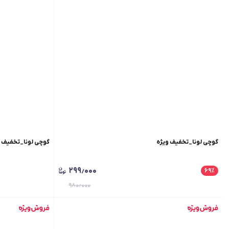
گوچی لونا_تخفیف ویژه
گوچی لونا_تخفیف و
۲۹۹٫۰۰۰
۶۹
٪
۹۸۰٫۰۰۰