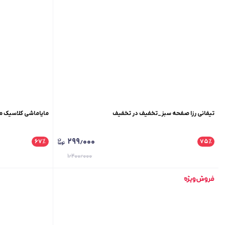
تیفانی رزا صفحه سبز_تخفیف در تخفیف
مایاماشی کلاسیک م
۲۹۹٫۰۰۰
۶۷
٪
۷۵
٪
۱٫۲۰۰٫۰۰۰