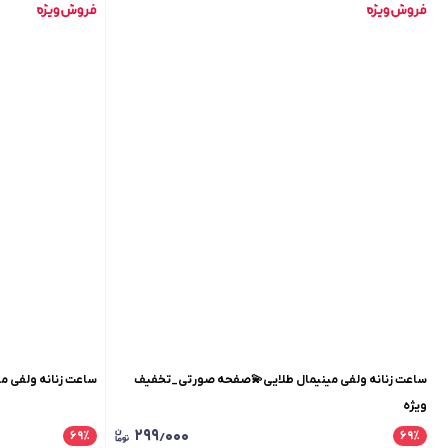
ساعت زنانه ولفی مینیمال طلایی💫صفحه صورتی_تخفیف
ساعت زنانه ولفی 
ویژه
۲۹۹٫۰۰۰
۶۹
٪
۶۹
٪