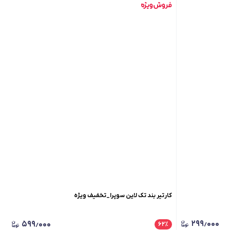
کارتیر بند تک لاین سوپرا_تخفیف ویژه
۲۹۹٫۰۰۰
۵۹۹٫۰۰۰
۶۲
٪