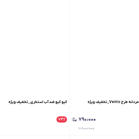
Vento_تخفیف ویژه
کیو کیو ضد آب استخری_تخفیف ویژه
۷۹۰٫۰۰۰
۷۳
٪
۱٫۸۰۰٫۰۰۰